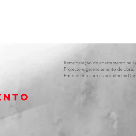
Remodelação de apartamento na La
Projecto e gerenciamento de obra.
Em parceria com as arquitectas Dani
ento