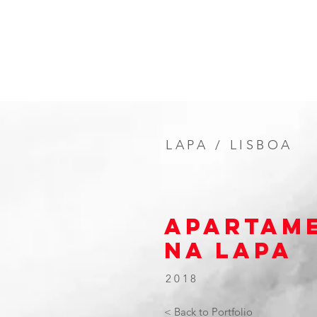
LAPA / LISBOA
apartam
na Lapa
2018
< Back to Portfolio