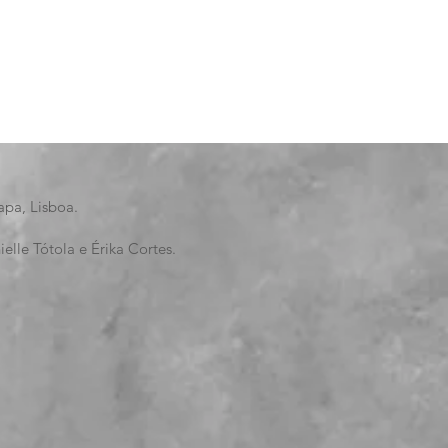
pa, Lisboa.
elle Tótola e Érika Cortes.